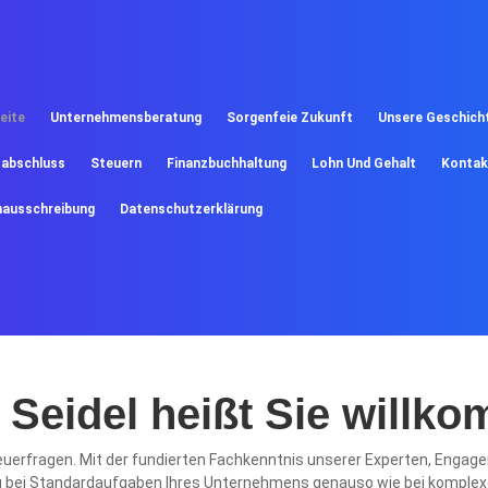
eite
Unternehmensberatung
Sorgenfeie Zukunft
Unsere Geschich
sabschluss
Steuern
Finanzbuchhaltung
Lohn Und Gehalt
Kontak
nausschreibung
Datenschutzerklärung
a Seidel heißt Sie willk
Steuerfragen. Mit der fundierten Fachkenntnis unserer Experten, Engag
ig bei Standardaufgaben Ihres Unternehmens genauso wie bei komple