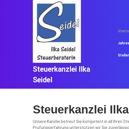
Skip
to
content
Skip
to
Starts
content
Jahre
Stelle
Steuerkanzlei Ilka
Seidel
Steuerkanzlei Ilk
Unsere Kanzlei betreut Sie kompetent in all Ihren 
Prüfungserfahrung unterstützen wir Sie zuverläss