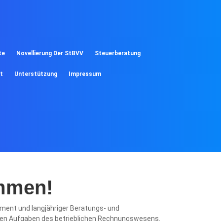
te
Novellierung Der StBVV
Steuerberatung
t
Unterstützung
Impressum
ommen!
ement und langjähriger Beratungs- und
xen Aufgaben des betrieblichen Rechnungswesens.